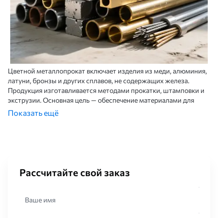
Цветной металлопрокат включает изделия из меди, алюминия,
латуни, бронзы и других сплавов, не содержащих железа.
Продукция изготавливается методами прокатки, штамповки и
экструзии. Основная цель — обеспечение материалами для
производства компонентов, требующих электропроводности,
Показать ещё
коррозионной устойчивости и легкости.
Виды цветного металлопроката
Прутки
Круглые, квадратные и шестигранные прутки производятся из
Рассчитайте свой заказ
алюминия, меди и латуни. Используются для изготовления
осей, болтов и деталей, работающих в условиях высокой
влажности. Диаметр варьируется от 3 до 150 мм.
Ваше имя
Трубы