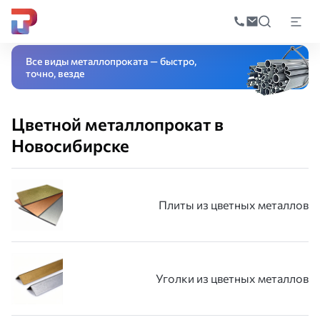
Поиск
по
Главная
Каталог
Цветной металлопрокат
катал
Все виды металлопроката — быстро,
точно, везде
Цветной металлопрокат в
Новосибирске
Плиты из цветных металлов
Уголки из цветных металлов