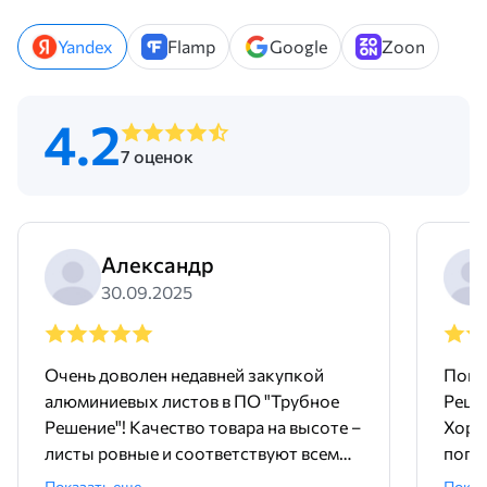
продукции и условиях оплаты. Оставьте заявку через форму на
сайте или свяжитесь с менеджером по телефону. Предоставим
сертификаты качества и техническую документацию в течение
Yandex
Flamp
Google
Zoon
24 часов.
4.2
7 оценок
Александр
30.09.2025
Очень доволен недавней закупкой
Поку
алюминиевых листов в ПО "Трубное
Реше
Решение"! Качество товара на высоте –
Хоро
листы ровные и соответствуют всем
погру
требованиям. Доставка была очень
Дост
Показать еще
Показ