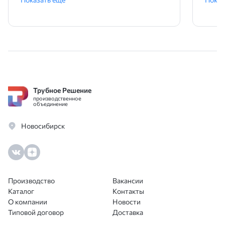
быстрой, всё привезли точно в срок.
адек
Отдельное спасибо менеджеру за
закуп
профессионализм и помощь в
подборе. Цены тоже порадовали,
очень оптимальные. Рекомендую!
Трубное Решение
производственное
объединение
Новосибирск
Производство
Вакансии
Каталог
Контакты
О компании
Новости
Типовой договор
Доставка