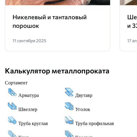
Никелевый и танталовый
Ше
порошок
и 3
11 сентября 2025
17 а
Калькулятор металлопроката