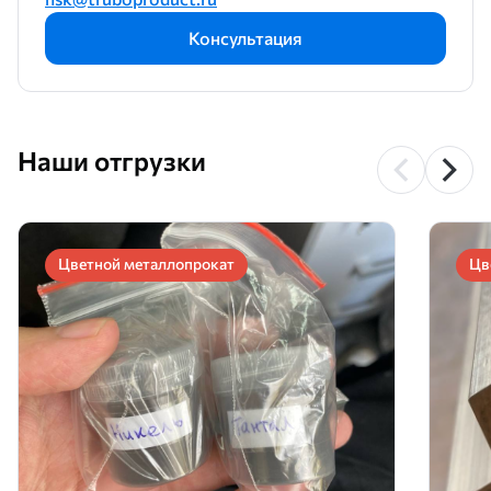
Консультация
Наши отгрузки
Цветной металлопрокат
Цв