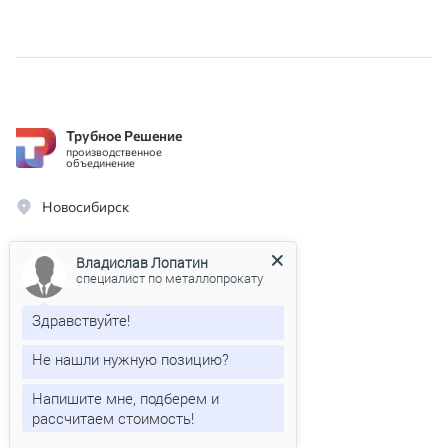
Трубное Решение
производственное
объединение
Новосибирск
Владислав Лопатин
специалист по металлопрокату
Производство
Вакансии
Здравствуйте!
Каталог
Контакты
Не нашли нужную позицию?
О компании
Новости
Типовой договор
Доставка
Напишите мне, подберем и
рассчитаем стоимость!
Телефон