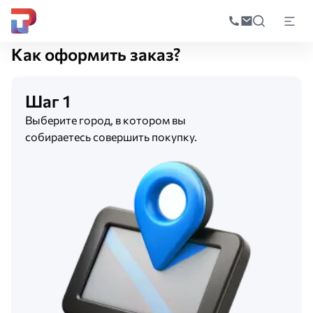
Поиск
по
Главная
О компании
Как сделать заказ
катал
Как оформить заказ?
Шаг 1
Выберите город, в котором вы
собираетесь совершить покупку.