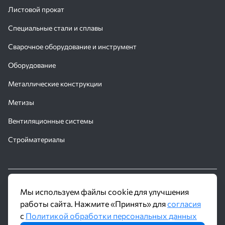
Листовой прокат
Специальные стали и сплавы
Сварочное оборудование и инструмент
Хабаровск
Оборудование
7(499)110 47-45
msk@truboproduct.ru
Металлические конструкции
Хабаровск
Метизы
7(499)110 47-45
msk@truboproduct.ru
Вентиляционные системы
Хабаровск
Стройматериалы
7(499)110 47-45
msk@truboproduct.ru
Хабаровск
7(499)110 47-45
msk@truboproduct.ru
© 2016 - 2026 Производственное объединение «Трубное
Мы используем файлы cookie для улучшения
Хабаровск
Решение»
работы сайта. Нажмите «Принять» для
согласия
7(499)110 47-45
с
Политикой обработки персональных данных
Политика обработки персональных данных
msk@truboproduct.ru