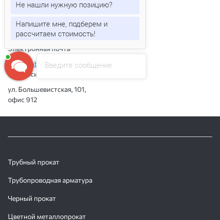
Не нашли нужную позицию?
+7 (383) 242-89-03
Напишите мне, подберем и
Режим работы:
рассчитаем стоимость!
с 9:00 до 18:00 по будням
Электронная почта
nsk@truboproduct.ru
Введите сообщение
г. Новосибирск
ул. Большевистская, 101,
офис 912
Трубный прокат
Трубопроводная арматура
Черный прокат
Цветной металлопрокат