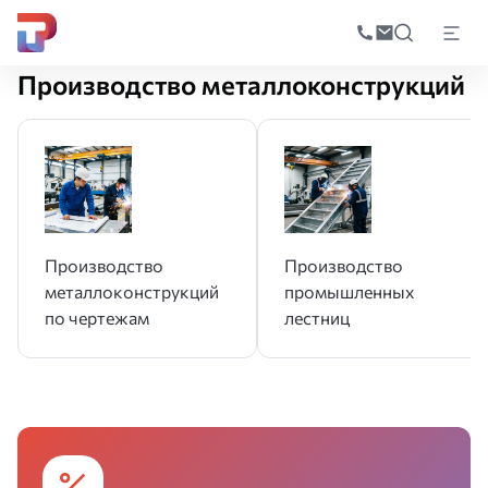
Поиск
по
Главная
Производство
Производство металлоконструкций
катал
Производство металлоконструкций
Производство
Производство
металлоконструкций
промышленных
по чертежам
лестниц