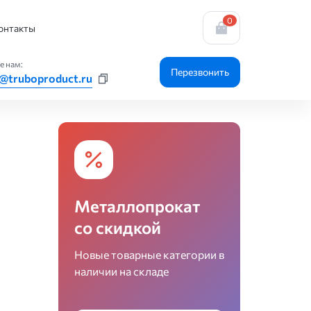
0
онтакты
е нам:
Перезвонить
@truboproduct.ru
Металлопрокат
со скидкой
Новые товарные категории в
наличии на складе