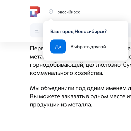
Главная
О компании
Новосибирск
О компании
Каталог
Поиск по каталогу
Ваш город Новосибирск?
Да
Выбрать другой
Первое в России объединение отеч
металлопроката для нужд нефтегазо
горнодобывающей, целлюлозно-бу
коммунального хозяйства.
Мы объединили под одним именем л
Вы можете заказать в одном месте 
продукции из металла.