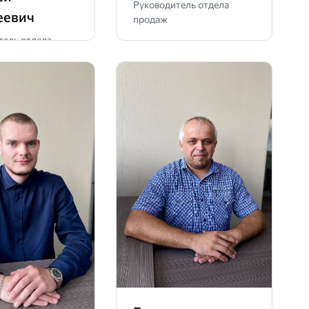
Руководитель отдела
еевич
продаж
тель отдела