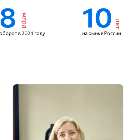
8
10
млрд
лет
оборот в 2024 году
на рынке России