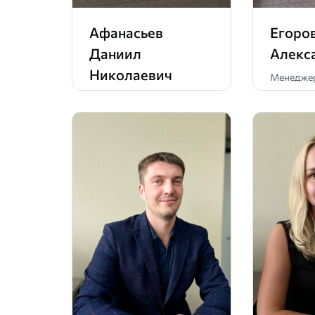
Афанасьев
Егоро
Даниил
Алекс
Николаевич
Менеджер
Менеджер по продажам