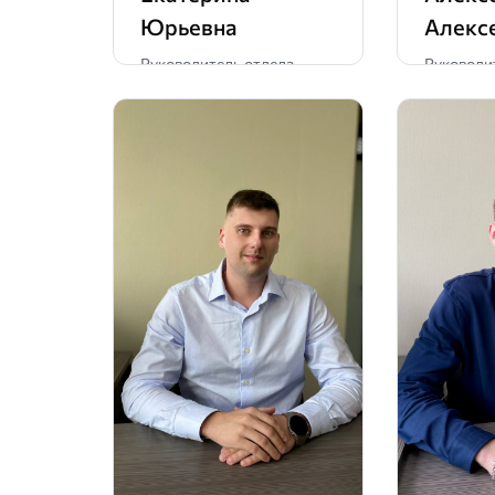
Юрьевна
Алекс
Руководитель отдела
Руководи
продаж
продаж