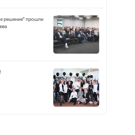
е решение" прошли
ева
!