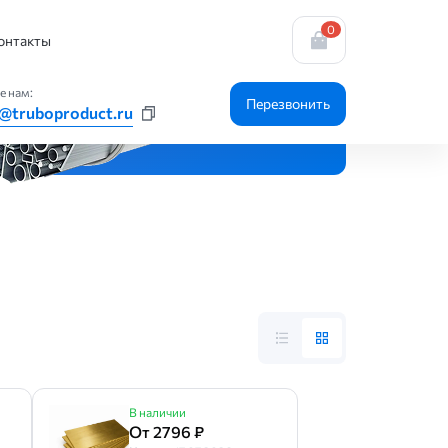
0
онтакты
е нам:
Перезвонить
@truboproduct.ru
В наличии
От 2796 ₽