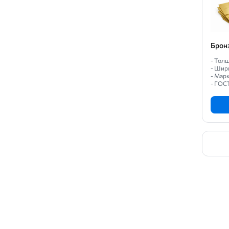
Брон
- Толщ
- Шир
- Мар
- ГОС