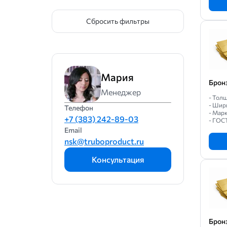
Сбросить фильтры
Мария
Брон
Менеджер
- Толщ
- Шир
Телефон
- Мар
+7 (383) 242-89-03
- ГОС
Email
nsk@truboproduct.ru
Консультация
Брон