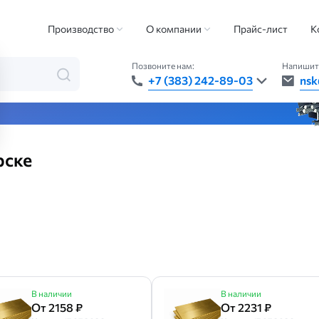
металлов
Бронзовый лист
Производство
О компании
Прайс-лист
К
Позвоните нам:
Напишит
+7 (383) 242-89-03
nsk
та — быстро, точно, везде
рске
В наличии
В наличии
От 2158 ₽
От 2231 ₽