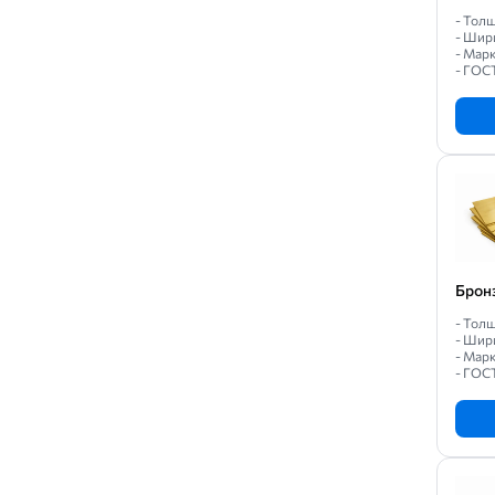
- Толщ
- Шир
- Марк
- ГОС
Брон
- Толщ
- Шир
- Марк
- ГОС