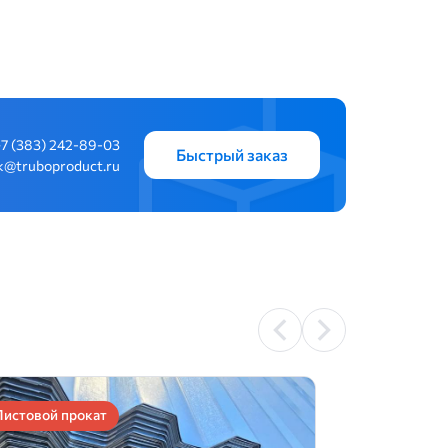
+7 (383) 242-89-03
Быстрый заказ
k@truboproduct.ru
Листовой прокат