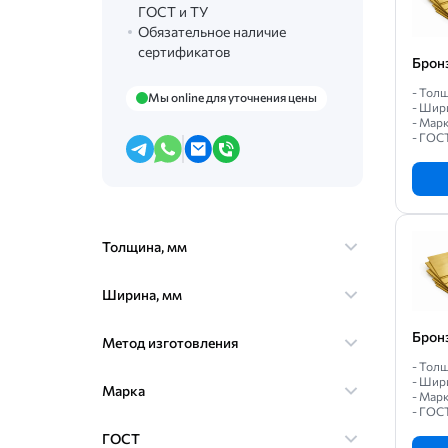
ГОСТ и ТУ
Обязательное наличие
сертификатов
Брон
- Толщ
Мы online для уточнения цены
- Шир
- Марк
- ГОС
Толщина, мм
Ширина, мм
Брон
Метод изготовления
- Толщ
- Шир
Марка
- Марк
- ГОС
ГОСТ