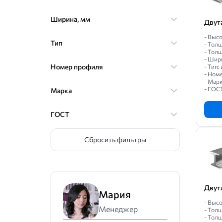
Ширина, мм
Двут
- Высо
Тип
- Толщ
- Толщ
- Шир
Номер профиля
- Тип
- Ном
- Мар
- ГОС
Марка
ГОСТ
Сбросить фильтры
Двут
Мария
- Высо
Менеджер
- Толщ
- Толщ