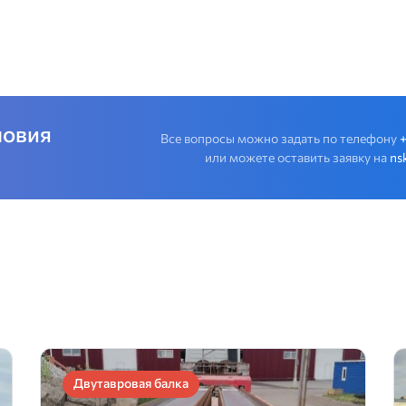
ловия
Все вопросы можно задать по телефону
или можете оставить заявку на
ns
Двутавровая балка