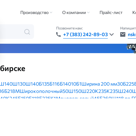
авровая балка
Производство
О компании
Прайс-лист
К
Позвоните нам:
Напишит
+7 (383) 242-89-03
nsk
та — быстро, точно, везде
ибирске
Ш1
40Ш1
30Ш1
40Б1
35Б1
16Б1
40
10Б1
Ширина 200 мм
30Б2
25
16Б2
18М
Широкополочный
50Ш1
50Ш2
20К2
35К2
35Ш2
40
40К2
45Б1
50Б1
18Б2
35К1
Монорельсовый
45Б2
60Ш1
18 по 
33
50Б2
Ширина 120 мм
Ширина 250 мм
40Ш3
22 по ГОСТ 82
 ГОСТ 8239-89
40К5
26Ш1
40К3
60Б2
Ширина 240 мм
Ширина