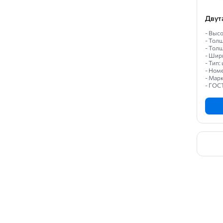
Двут
- Высо
- Толщ
- Толщ
- Шир
- Тип
- Ном
- Марк
- ГОС