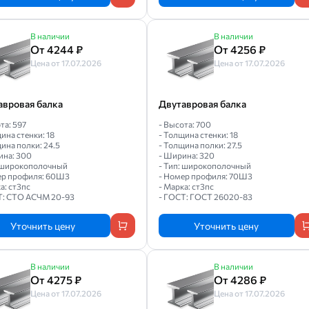
В наличии
В наличии
От 4244 ₽
От 4256 ₽
Цена от 17.07.2026
Цена от 17.07.2026
авровая балка
Двутавровая балка
та: 597
- Высота: 700
ина стенки: 18
- Толщина стенки: 18
ина полки: 24.5
- Толщина полки: 27.5
ина: 300
- Ширина: 320
: широкополочный
- Тип: широкополочный
ер профиля: 60Ш3
- Номер профиля: 70Ш3
а: ст3пс
- Марка: ст3пс
Т: СТО АСЧМ 20-93
- ГОСТ: ГОСТ 26020-83
Уточнить цену
Уточнить цену
В наличии
В наличии
От 4275 ₽
От 4286 ₽
Цена от 17.07.2026
Цена от 17.07.2026