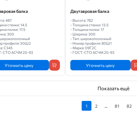
авровая балка
Двутавровая балка
та: 487
- Высота: 782
ина стенки: 14.5
- Толщина стенки: 13.5
ина полки: 17.5
- Толщина полки: 17
ина: 300
- Ширина: 300
: широкополочный
- Тип: широкополочный
ер профиля: 50Ш2
- Номер профиля: 80Ш1
а: С345
- Марка: 09Г2С
Т: СТО АСЧМ 20-93
- ГОСТ: СТО АСЧМ 20-93
Уточнить цену
Уточнить цену
Показать ещё
1
2
...
81
82