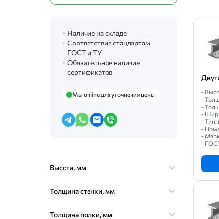
Наличие на складе
Соответствие стандартам
ГОСТ и ТУ
Обязательное наличие
сертификатов
Двут
- Высо
Мы online для уточнения цены
- Толщ
- Толщ
- Шир
- Тип
- Ном
- Мар
- ГОС
Высота, мм
Толщина стенки, мм
Толщина полки, мм