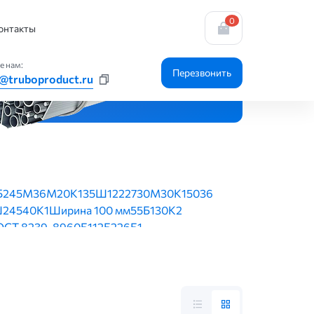
0
онтакты
е нам:
Перезвонить
@truboproduct.ru
Б2
45М
36М
20К1
35Ш1
22
27
30М
30К1
50
36
Ш2
45
40К1
Ширина 100 мм
55Б1
30К2
ГОСТ 8239-89
60Б1
12Б2
26Б1
39-89
Ширина 160 мм
16 по ГОСТ 8239-89
 400 мм
45М по ГОСТ 19425-74