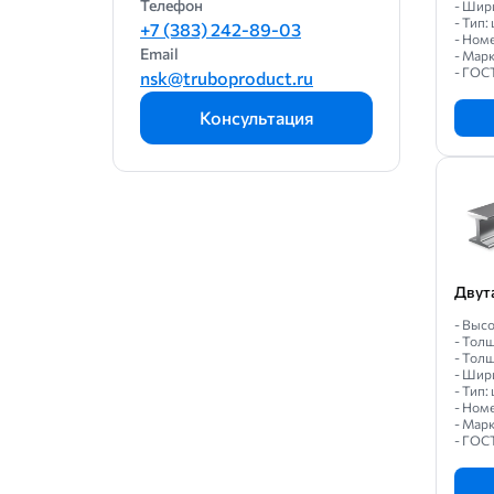
Телефон
- Шир
- Тип
+7 (383) 242-89-03
- Ном
Email
- Марк
- ГОС
nsk@truboproduct.ru
Консультация
Двут
- Высо
- Толщ
- Толщ
- Шир
- Тип
- Ном
- Марк
- ГОС