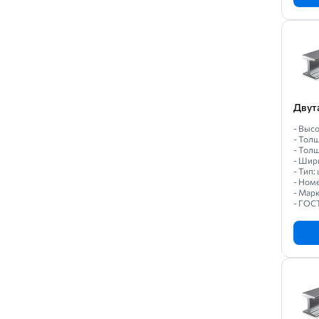
Двут
- Высо
- Толщ
- Толщ
- Шир
- Тип
- Ном
- Марк
- ГОС