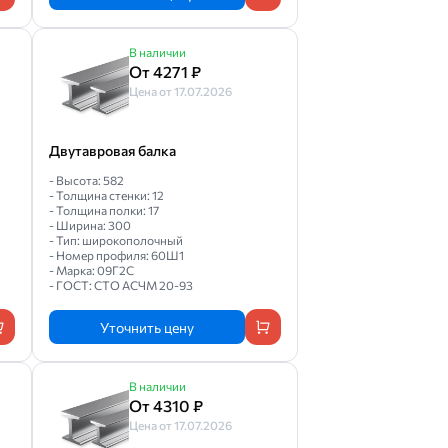
В наличии
От 4271 ₽
Цена от 17.07.2026
Двутавровая балка
- Высота: 582
- Толщина стенки: 12
- Толщина полки: 17
- Ширина: 300
- Тип: широкополочный
- Номер профиля: 60Ш1
- Марка: 09Г2С
- ГОСТ: СТО АСЧМ 20-93
Уточнить цену
В наличии
От 4310 ₽
Цена от 17.07.2026