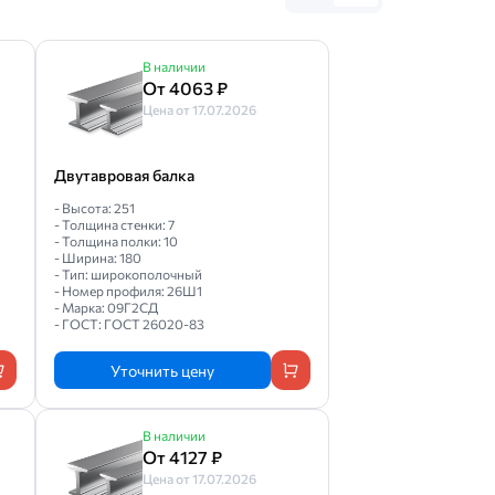
В наличии
От 4063 ₽
Цена от 17.07.2026
Двутавровая балка
- Высота: 251
- Толщина стенки: 7
- Толщина полки: 10
- Ширина: 180
- Тип: широкополочный
- Номер профиля: 26Ш1
- Марка: 09Г2СД
- ГОСТ: ГОСТ 26020-83
Уточнить цену
В наличии
От 4127 ₽
Цена от 17.07.2026