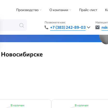
руба металлопластиковая
Производство
О компании
Прайс-лист
К
Позвоните нам:
Напишит
+7 (383) 242-89-03
nsk
та — быстро, точно, везде
в Новосибирске
В наличии
В наличии