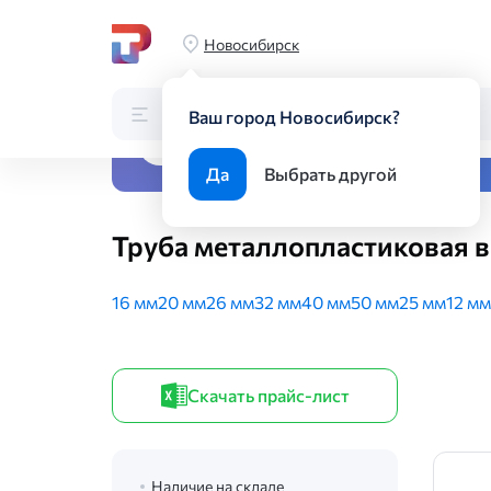
Главная
Каталог
Трубный прокат
Полимерные трубы
Т
Новосибирск
Каталог
Поиск по каталогу
Ваш город Новосибирск?
Все виды металлопрока
Да
Выбрать другой
Труба металлопластиковая 
16 мм
20 мм
26 мм
32 мм
40 мм
50 мм
25 мм
12 мм
Скачать прайс-лист
Наличие на складе