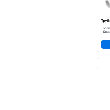
Труб
- Бре
- Диам