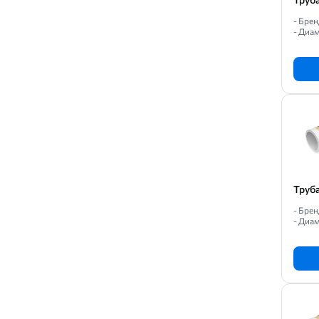
- Бре
- Диам
Труб
- Бре
- Диам