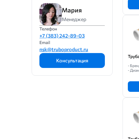
Мария
Менеджер
Телефон
+7 (383) 242-89-03
Email
nsk@truboproduct.ru
Труб
Консультация
- Бре
- Диам
Труб