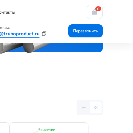
0
онтакты
е нам:
Перезвонить
@truboproduct.ru
В наличии