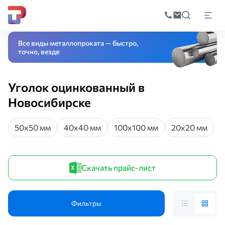
Поиск
по
Главная
Каталог
Черный прокат
Оцинкованный прокат
Уголок оцин
катал
Все виды металлопроката — быстро,
точно, везде
Уголок оцинкованный в
Новосибирске
50х50 мм
40х40 мм
100х100 мм
20х20 мм
Скачать прайс-лист
Фильтры