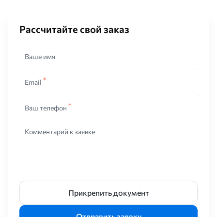
составляет 40–200 мкм. От этого параметра зависит итоговая
на уголок из оцинкованной стали цена. Толстый слой нужен для
агрессивных условий. Тонкий подойдет для сухих помещений.
Рассчитайте свой заказ
Существует и холодный метод. Это покраска
цинкнаполненным грунтом. Адгезия здесь слабее. Горячий
Ваше имя
метод надежнее. Он создает монолитную структуру. Скрытые
полости тоже покрываются защитным слоем. Жидкий металл
затекает везде. Поэтому горячеоцинкованный прокат служит
Email
дольше.
Размеры и стандарты ГОСТ
Ваш телефон
Геометрию изделий регулируют стандарты на черный прокат.
Для горячекатаных профилей работает ГОСТ 8509-93. Это
Комментарий к заявке
равнополочные уголки. Ширина полки стартует от 20 мм.
Максимальный размер — 250 мм. Толщина стенки бывает
разной. Диапазон составляет от 3 до 35 мм. Точность прокатки
делят на два класса. Класс «А» — высокая точность. Класс «В»
— обычная. Для точной сборки лучше брать класс «А».
Прикрепить документ
Иногда нужен неравнополочный профиль. Тут действует ГОСТ
8510-86. Такие детали ставят в узлы с неравномерной
нагрузкой. Также есть гнутый профиль. Его делают из стальной
Отправить заявку