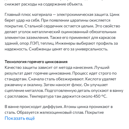
снижает расходы на содержание объекта.
Главный плюс материала — электрохимическая защита. Цинк
берет удар на себя. При появлении царапины окисляется
покрытие. Стальной сердечник остается целым. Это свойство
делает уголок металлический оцинкованный обязательным
элементом заземления. Также его применяют для каркасов
зданий, опор ЛЭП, теплиц. Инженеры выбирают профиль за
надежность. Снабженцы ценят его за универсальность.
Технология горячего цинкования
Качество защиты зависит от метода нанесения. Лучший
результат дает горячее цинкование. Процесс идет строго по
стандартам. Сначала сталь обезжиривают. Кислота удаляет
ржавчину и окалину. Затем наносят флюс. Он улучшает
сцепление металлов. Подготовленную деталь опускают в ванну
с расплавом. Температура там держится около 450 °C.
В ванне происходит диффузия. Атомы цинка проникают в
сталь. Образуется железоцинковый сплав. Покрытие
Показать ещё
становится частью металла. Оно не отслаивается при ударах.
Верхний слой состоит из чистого цинка. Толщина защиты