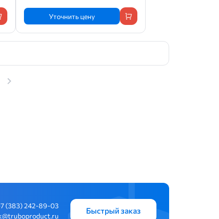
Уточнить цену
+7 (383) 242-89-03
Быстрый заказ
k@truboproduct.ru