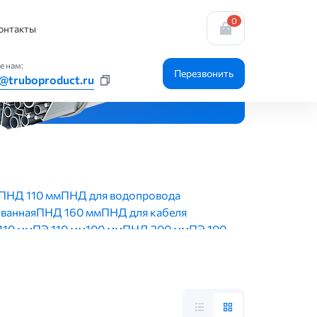
0
онтакты
е нам:
Перезвонить
@truboproduct.ru
ПНД 110 мм
ПНД для водопровода
ванная
ПНД 160 мм
ПНД для кабеля
110 мм
ПЭ 110 мм
100 мм
ПНД 200 мм
ПЭ 100
мм
20 мм
ПНД водопроводная 25 мм
ционная 100 мм
110 мм
Для скважин
32 мм
ПНД
НПВХ для скважин 125 мм
ционная 110 мм
Канализационная 160 мм
дная 32 мм
ПНД водопроводная 110 мм