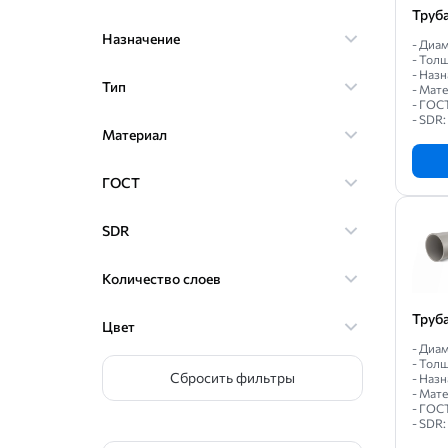
Труб
Назначение
- Диам
- Толщ
- Назн
Тип
- Мат
- ГОС
- SDR:
Материал
ГОСТ
SDR
Количество слоев
Труб
Цвет
- Диам
- Толщ
Сбросить фильтры
- Назн
- Мат
- ГОС
- SDR: