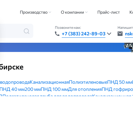
Производство
О компании
Прайс-лист
К
Позвоните нам:
Напишит
+7 (383) 242-89-03
nsk
та — быстро, точно, везде
бирске
 водопровода
Канализационная
Полиэтиленовые
ПНД 50 мм
ПНД 40 мм
200 мм
ПНД 100 мм
Для отопления
ПНД гофриро
Д
Полеэтиленовая труба для водопровода
Канализационная 
НД 20 мм
Водопроводная 25 мм
ПНД питьевая 32 мм
ПНД 90 
труба для газа
Полиэтиленовая 90 мм
ПНД 400 мм
Канализа
зационная 50 мм
ПНД гофрированная двустенная
Газовая 
мм
ПНД 250 мм
400 мм
ПНД 500 мм
ПНД 125 мм
ПНД канализа
315 мм
ПЭ-100 SDR-11
ПЭ 63 мм
ПНД 225 мм
ПНД водопрово