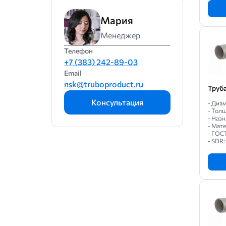
Мария
Менеджер
Телефон
+7 (383) 242-89-03
Email
nsk@truboproduct.ru
Труб
Консультация
- Диам
- Толщ
- Назн
- Мат
- ГОС
- SDR: