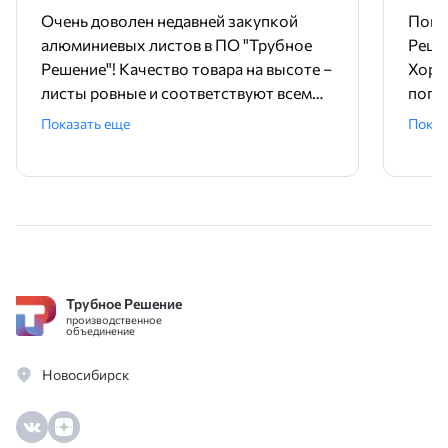
Очень доволен недавней закупкой
Поку
алюминиевых листов в ПО "Трубное
Реше
Решение"! Качество товара на высоте –
Хоро
листы ровные и соответствуют всем
погру
требованиям. Доставка была очень
Дост
Показать еще
Показ
быстрой, всё привезли точно в срок.
адек
Отдельное спасибо менеджеру за
закуп
профессионализм и помощь в
подборе. Цены тоже порадовали,
очень оптимальные. Рекомендую!
Трубное Решение
производственное
объединение
Новосибирск