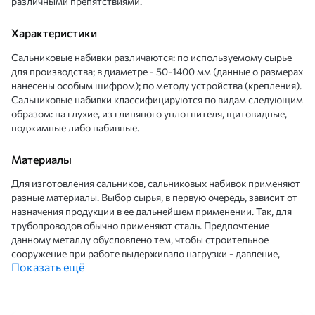
различными препятствиями.
Характеристики
Сальниковые набивки различаются: по используемому сырье
для производства; в диаметре - 50-1400 мм (данные о размерах
нанесены особым шифром); по методу устройства (крепления).
Сальниковые набивки классифицируются по видам следующим
образом: на глухие, из глиняного уплотнителя, щитовидные,
поджимные либо набивные.
Материалы
Для изготовления сальников, сальниковых набивок применяют
разные материалы. Выбор сырья, в первую очередь, зависит от
назначения продукции в ее дальнейшем применении. Так, для
трубопроводов обычно применяют сталь. Предпочтение
данному металлу обусловлено тем, чтобы строительное
сооружение при работе выдерживало нагрузки - давление,
Показать ещё
перепады температур, условия рабочей среды. Наиболее чаще
применяют конструкционно углеродистые марки
Ст.12Х18Н10Т, реже низколегированные как Ст.09Г2С. Для
корпусов используется трубный прокат с наименьшей