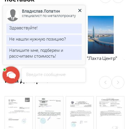
Владислав Лопатин
специалист по металлопрокату
Здравствуйте!
Не нашли нужную позицию?
Напишите мне, подберем и
рассчитаем стоимость!
"Газпромнефть- Московский НПЗ"
"Лахта Центр"
А
Введите сообщение
Нам доверяют