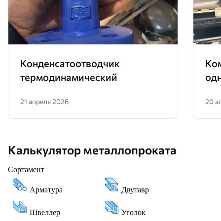
Конденсатоотводчик
Ко
термодинамический
од
21 апреля 2026
20 а
Калькулятор металлопроката