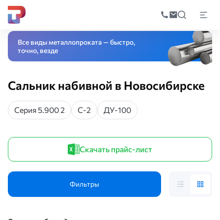
Поиск
по
Главная
Каталог
Трубопроводная арматура
Уплотнительные детали
катал
Все виды металлопроката — быстро,
точно, везде
Сальник набивной в Новосибирске
Серия 5.900 2
С-2
ДУ-100
Скачать прайс-лист
Фильтры