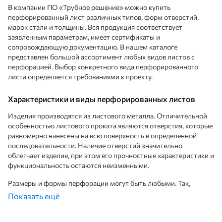
В компании ПО «Трубное решение» можно купить
перфорированный лист различных типов, форм отверстий,
марок стали и толщины. Вся продукция соответствует
заявленным параметрам, имеет сертификаты и
сопровождающую документацию. В нашем каталоге
представлен большой ассортимент любых видов листов с
перфорацией. Выбор конкретного вида перфорированного
листа определяется требованиями к проекту.
Характеристики и виды перфорированных листов
Изделия производятся из листового металла. Отличительной
особенностью листового проката являются отверстия, которые
равномерно нанесены на всю поверхность в определенной
последовательности. Наличие отверстий значительно
облегчает изделие, при этом его прочностные характеристики и
функциональность остаются неизменными.
Размеры и формы перфорации могут быть любыми. Так,
например, квадратная перфорация обладает более высокой
Показать ещё
пропускной способностью и используется при изготовлении
перегородок, защитных экранов, навесных систем.