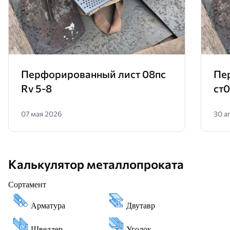
Перфорированный лист 08пс
Пе
Rv 5-8
ст0
07 мая 2026
30 а
Калькулятор металлопроката