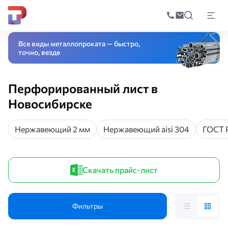
Поиск
по
Главная
Каталог
Листовой прокат
Перфорированный лист
катал
Все виды металлопроката — быстро,
точно, везде
Перфорированный лист в
Новосибирске
Нержавеющий 2 мм
Нержавеющий aisi 304
ГОСТ 
Скачать прайс-лист
Фильтры