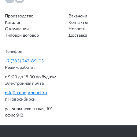
w. Площа
отверстий
Производство
Вакансии
составляе
Каталог
Контакты
18,7–22,6
О компании
Новости
зависимос
Типовой договор
Доставка
соотноше
w/t.
Применяе
Телефон
для
вентиляци
+7 (383) 242-89-03
фильтрац
Режим работы:
декорати
с 9:00 до 18:00 по будням
решений.
Электронная почта
Квадратные отверстия с прямыми рядами
nsk@truboproduct.ru
г. Новосибирск
Тип перфорации
П
ул. Большевистская, 101,
Тип перфорации
Площадь отверстий %
Rv
w -t
офис 912
Rv
w -t
Og
8.0-10.0
Og
3,0-5,0
36
Og
8.0-12,0