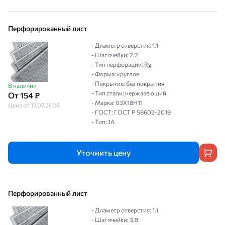
Перфорированный лист
- Диаметр отверстия: 1.1
- Шаг ячейки: 2.2
- Тип перфорации: Rg
- Форма: круглое
- Покрытие: без покрытия
В наличии
- Тип стали: нержавеющий
От 154 ₽
- Марка: 03Х18Н11
Цена от 17.07.2026
- ГОСТ: ГОСТ Р 58602-2019
- Тип: 1A
Уточнить цену
Перфорированный лист
- Диаметр отверстия: 1.1
- Шаг ячейки: 3.8